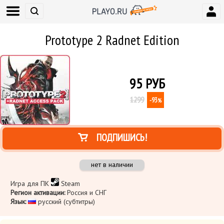
Prototype 2 Radnet Edition
95
РУБ
1299
-93
%
ПОДПИШИСЬ!
нет в наличии
Игра для ПК
Steam
Регион активации:
Россия и СНГ
Язык:
русский (субтитры)