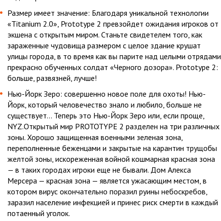
Размер имеет значение: Благодаря уникальной технологии
«Titanium 2.0», Prototype 2 превзойдет ожидания игроков от
экшена с открытым миром. Станьте свидетелем того, как
зараженные чудовища размером с целое здание крушат
улицы города, в то время как вы парите над целыми отрядами
прекрасно обученных солдат «Черного дозора». Prototype 2:
больше, развязней, лучше!
Нью-Йорк Зеро: совершенно новое поле для охоты! Нью-
Йорк, который человечество знало и любило, больше не
существует… Теперь это Нью-Йорк Зеро или, если проще,
NYZ.Открытый мир PROTOTYPE 2 разделен на три различных
зоны. Хорошо защищенная военными зеленая зона,
переполненные беженцами и закрытые на карантин трущобы
желтой зоны, искореженная войной кошмарная красная зона
— в таких городах игроки еще не бывали. Дом Алекса
Мерсера — красная зона — является ужасающим местом, в
котором вирус окончательно поразил руины небоскребов,
заразил население инфекцией и принес риск смерти в каждый
потаенный уголок.