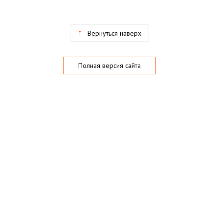
Вернуться наверх
Полная версия сайта
О магазине
Частые вопросы
Гарантии
Конфиденциальность
Активация купонов