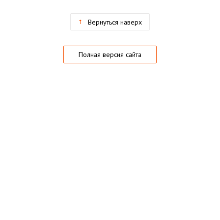
Вернуться наверх
Полная версия сайта
О магазине
Частые вопросы
Гарантии
Конфиденциальность
Активация купонов