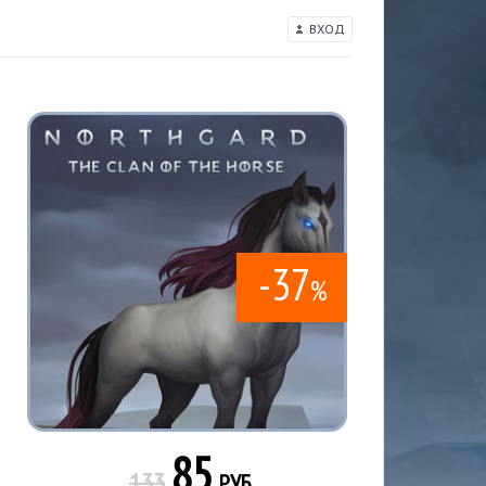
ВХОД
-37
%
85
133
РУБ