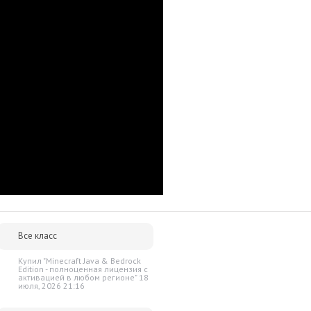
пособны добывать камень и железо и ковать инструменты,
военачальников (или сразу обоих), рудник не нужен —
 руды.
dilfari, Clan of the Horse нужно именно в
лючей и масса положительных отзывов.
р сразу после оплаты отобразится в Личном кабинете и будет
очту.
им за тем, чтобы наше предложение было действительно
 ниже - просто сообщите нам об этом.
Все класс
упки для вас всегда будут дешевле розничной цены. При этом
ок.
Купил "Minecraft Java & Bedrock
Edition - полноценная лицензия c
активацией в любом регионе" 18
июля, 2026 21:16