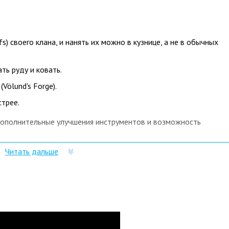
s) своего клана, и нанять их можно в кузнице, а не в обычных
ть руду и ковать.
Völund's Forge).
стрее.
дополнительные улучшения инструментов и возможность
, которая повышает живучесть военачальников, а также
Читать дальше
а Велунда. Улучшение этой кузницы позволяет увеличить
Их можно нанять в кузнице Велунда. На них строится основная