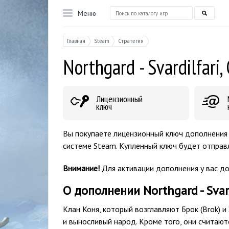
Меню
Главная
Steam
Стратегия
Northgard - Svardilfari,
Лицензионный
ключ
Вы покупаете лицензионный ключ дополнения Nor
системе Steam. Купленный ключ будет отправл
Внимание!
Для активации дополнения у вас д
О дополнении Northgard - Svard
Клан Коня, который возглавляют Брок (Brok) и 
и выносливый народ. Кроме того, они считаю