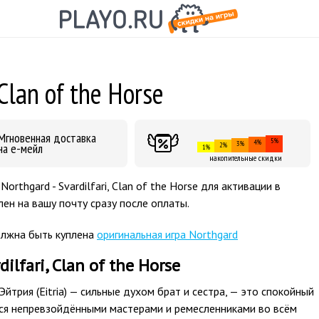
 Clan of the Horse
Мгновенная доставка
5%
4%
3%
на е-мейл
2%
1%
накопительные скидки
thgard - Svardilfari, Clan of the Horse для активации в
ен на вашу почту сразу после оплаты.
олжна быть куплена
оригинальная игра Northgard
ilfari, Clan of the Horse
Эйтрия (Eitria) — сильные духом брат и сестра, — это спокойный
тся непревзойдёнными мастерами и ремесленниками во всём