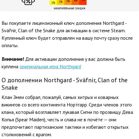
4%
3%
2%
1%
накопительные скидки
Вы покупаете лицензионный ключ дополнения Northgard -
Sváfnir, Clan of the Snake для активации в системе Steam.
Купленный ключ будет отправлен на вашу почту сразу после
оплаты.
Внимание!
Для активации дополнения у вас должна быть
куплена
оригинальная игра Northgard
О дополнении Northgard - Sváfnir, Clan of the
Snake
Клан Змеи собрал, пожалуй, самых хитрых и коварных
викингов со всего континента Нортгарр. Среди членов этого
клана, который возглавляет лукавая Сигни по прозвищу Дева
Копья (Spear Maiden), честь и слава не в почёте — они
предпочитают партизанские тактики и избегают открытых
столкновений с врагом.