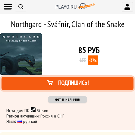
Northgard - Sváfnir, Clan of the Snake
85
РУБ
133
-37
%
ПОДПИШИСЬ!
нет в наличии
Игра для ПК
Steam
Регион активации:
Россия и СНГ
Язык:
​ русский