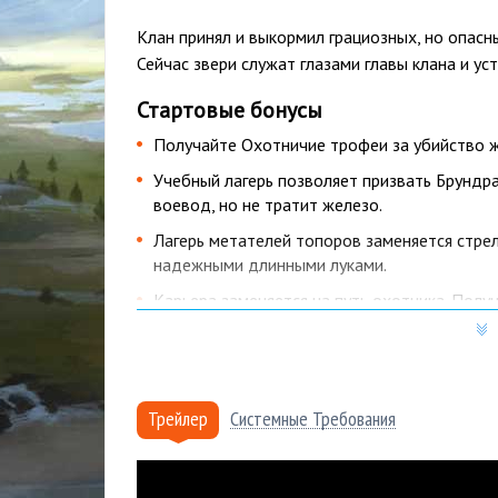
Клан принял и выкормил грациозных, но опасн
Сейчас звери служат глазами главы клана и ус
Стартовые бонусы
Получайте Oхотничие трофеи за убийство 
Учебный лагерь позволяет призвать Брундра
воевод, но не тратит железо.
Лагерь метателей топоров заменяется стре
надежными длинными луками.
Карьера заменяется на путь охотника. Полу
Койлинна и следопытов. Охотничьи трофеи 
Почему купить Northgard - Bru
именно в Playo?
Трейлер
Системные Требования
Более 15 лет
на рынке, тысячи проданных к
Мгновенная доставка
: купленный вами това