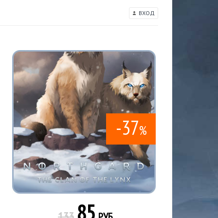
ВХОД
-37
%
85
133
РУБ