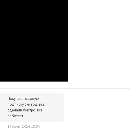
очту.
им за тем, чтобы наше предложение было действительно
 ниже - просто сообщите нам об этом.
упки для вас всегда будут дешевле розничной цены. При этом
ок.
Покупаю годовую
подписку 3-й год, все
сделали быстро, все
работает
17 июля, 2026 13:34