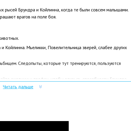
ых рысей Брундра и Койлинна, когда те были совсем малышами.
трашают врагов на поле боя.
животных.
 и Койлинна. Мьеликки, Повелительница зверей, слабее других
льбищем. Следопыты, которые тут тренируются, пользуются
чайте охотничьи трофеи, чтобы открыть способности Брундра,
достаются за убийство животных и их мифических аналогов.
Читать дальше
ndr & Kaelinn, Clan of the Lynx нужно
лючей и масса положительных отзывов.
р сразу после оплаты отобразится в Личном кабинете и будет