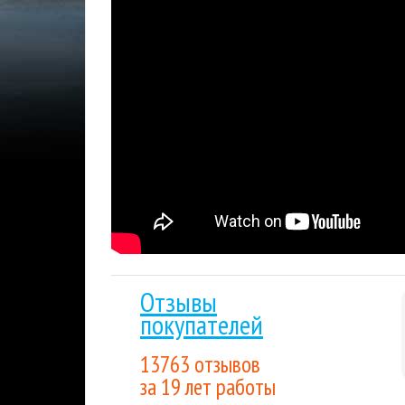
отправлен на указанную вами электронную п
Гарантия низкой цены.
Мы внимательно след
лучшим для покупателя. Если вы нашли цену
Накопительные скидки.
Все последующие пок
выгода будет расти вместе с объемом покуп
Отзывы
покупателей
13763 отзывов
за 19 лет работы