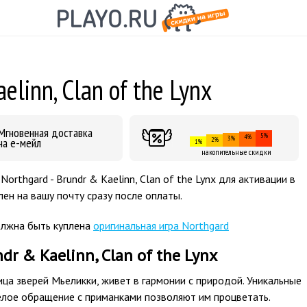
elinn, Clan of the Lynx
Мгновенная доставка
5%
4%
3%
на е-мейл
2%
1%
накопительные скидки
rthgard - Brundr & Kaelinn, Clan of the Lynx для активации в
ен на вашу почту сразу после оплаты.
олжна быть куплена
оригинальная игра Northgard
dr & Kaelinn, Clan of the Lynx
ца зверей Мьеликки, живет в гармонии с природой. Уникальные
елое обращение с приманками позволяют им процветать.