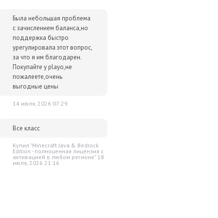
Была небольшая проблема
с зачислением баланса,но
поддержка быстро
урегулировала этот вопрос,
за что я им благодарен.
Покупайте у playo,не
пожалеете,очень
выгодные цены
14 июля, 2026 07:29
Все класс
Купил "Minecraft Java & Bedrock
Edition - полноценная лицензия c
активацией в любом регионе" 18
июля, 2026 21:16