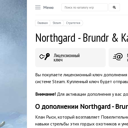
Меню
Главная
Steam
Стратегия
Northgard - Brundr & Ka
Лицензионный
ключ
Вы покупаете лицензионный ключ дополнения No
системе Steam. Купленный ключ будет отправл
Внимание!
Для активации дополнения у вас д
О дополнении Northgard - Brun
Клан Рыси, который возглавляет Повелительни
навыки стрельбы этих гордых охотников и ум