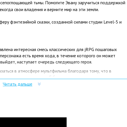
 всепоглощающей тьмы. Помогите Эвану заручиться поддержкой
екогда свои владения и верните мир на эти земли.
еру фэнтезийной сказки, созданной силами студии Level-5 и
авлена интересная смесь классических для jRPG пошаговых
 персонажа есть время хода, в течение которого он может
я выйдет, наступает очередь следующего героя.
казаться в атмосфере мультфильма благодаря тому, что в
ие художники из студии Гибли, которая известна многими
Читать дальше
ования обширный мир, на просторах которого можно будет
ую беду.
Revenant Kingdom нужно именно в Playo?
лючей и масса положительных отзывов.