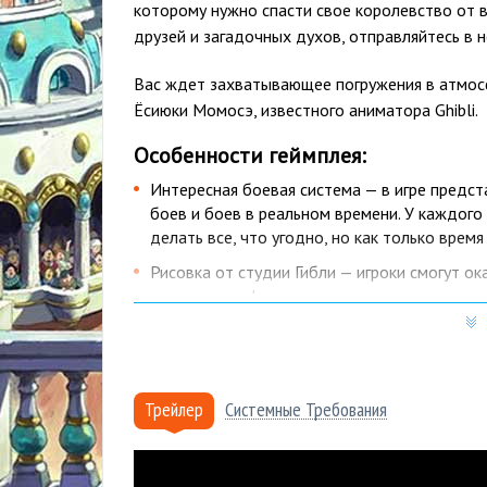
которому нужно спасти свое королевство от
друзей и загадочных духов, отправляйтесь в н
Вас ждет захватывающее погружения в атмосф
Ёсиюки Момосэ, известного аниматора Ghibli.
Особенности геймплея:
Интересная боевая система — в игре предст
боев и боев в реальном времени. У каждого
делать все, что угодно, но как только врем
Рисовка от студии Гибли — игроки смогут о
создании графики принимали активное участ
мультфильмами.
Большой мир — в игре доступен для исслед
найти как веселые приключения, так и больш
Трейлер
Системные Требования
Почему купить Ni No Kuni 2: 
Более 15 лет
на рынке, тысячи проданных к