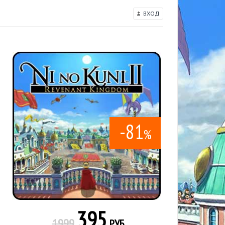
ВХОД
-81
%
395
1999
РУБ