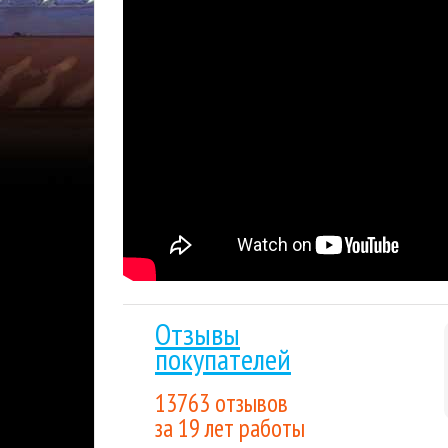
Мгновенная доставка
: купленный вами това
отправлен на указанную вами электронную п
Гарантия низкой цены.
Мы внимательно след
лучшим для покупателя. Если вы нашли цену
Накопительные скидки.
Все последующие пок
выгода будет расти вместе с объемом покуп
Стратегия
Steam
RPG
Распродажа
Тэги:
Отзывы
покупателей
13763 отзывов
за 19 лет работы