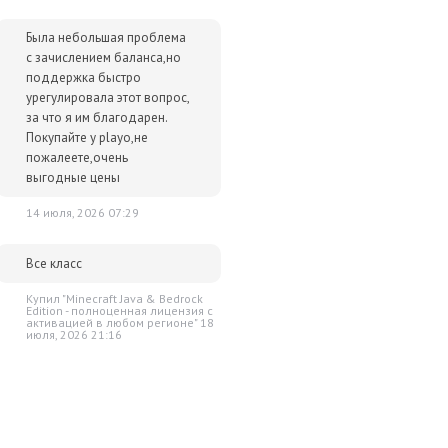
Была небольшая проблема
с зачислением баланса,но
поддержка быстро
урегулировала этот вопрос,
за что я им благодарен.
Покупайте у playo,не
пожалеете,очень
выгодные цены
14 июля, 2026 07:29
Все класс
Купил "Minecraft Java & Bedrock
Edition - полноценная лицензия c
активацией в любом регионе" 18
июля, 2026 21:16