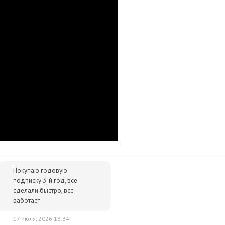
р сразу после оплаты отобразится в Личном кабинете и будет
очту.
им за тем, чтобы наше предложение было действительно
 ниже - просто сообщите нам об этом.
упки для вас всегда будут дешевле розничной цены. При этом
ок.
Покупаю годовую
подписку 3-й год, все
сделали быстро, все
работает
17 июля, 2026 13:34