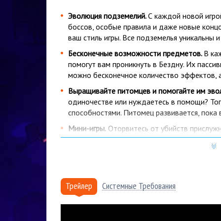
Эволюция подземелий.
С каждой новой игро
боссов, особые правила и даже новые конц
ваш стиль игры. Все подземелья уникальны и
Бесконечные возможности предметов.
В ка
помогут вам проникнуть в Бездну. Их пасси
можно бесконечное количество эффектов, а
Выращивайте питомцев и помогайте им эво
одиночестве или нуждаетесь в помощи? Тог
способностями. Питомец развивается, пока 
Мини-игры.
Оторвитесь от убийств прислужн
принесут трофеи! Поиграйте на пианино, по
с ними выживать станет веселее!
Почему купить Neon Abyss нуж
Трейлер
Системные Требования
Более 15 лет
на рынке, тысячи проданных к
Мгновенная доставка
: купленный вами това
отправлен на указанную вами электронную п