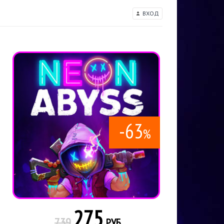
ВХОД
-63
%
275
739
РУБ