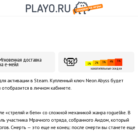
Мгновенная доставка
5%
4%
3%
на е-мейл
2%
1%
накопительные скидки
для активации в Steam. Купленный ключ Neon Abyss будет
и отобразится в личном кабинете.
е «стреляй и беги» со сложной механикой жанра roguelike. В
оль участника Мрачного отряда, собранного Аидом, который
огов. Смерть — это еще не конец: после смерти вы станете еще