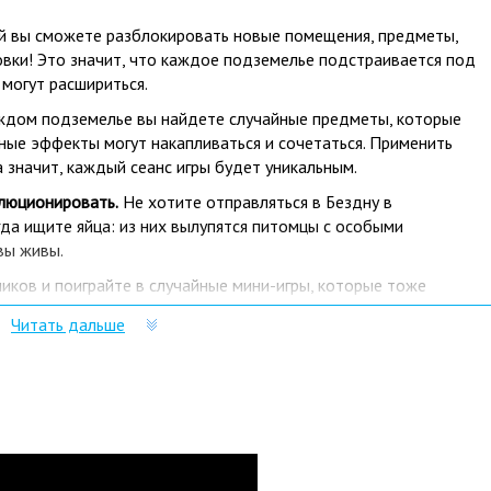
й вы сможете разблокировать новые помещения, предметы,
овки! Это значит, что каждое подземелье подстраивается под
 могут расшириться.
ждом подземелье вы найдете случайные предметы, которые
вные эффекты могут накапливаться и сочетаться. Применить
 значит, каждый сеанс игры будет уникальным.
люционировать.
Не хотите отправляться в Бездну в
да ищите яйца: из них вылупятся питомцы с особыми
вы живы.
иков и поиграйте в случайные мини-игры, которые тоже
участвуйте в испытании медитацией или танцевальном конкурсе:
Читать дальше
но именно в Playo?
лючей и масса положительных отзывов.
р сразу после оплаты отобразится в Личном кабинете и будет
очту.