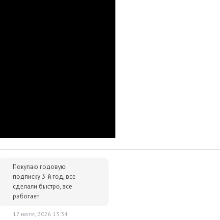
им за тем, чтобы наше предложение было действительно
 ниже - просто сообщите нам об этом.
упки для вас всегда будут дешевле розничной цены. При этом
ок.
Покупаю годовую
подписку 3-й год, все
сделали быстро, все
работает
17 июля, 2026 13:34