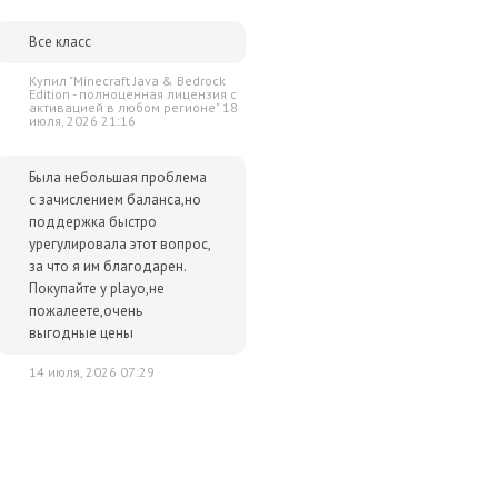
Все класс
Купил "Minecraft Java & Bedrock
Edition - полноценная лицензия c
активацией в любом регионе" 18
июля, 2026 21:16
Была небольшая проблема
с зачислением баланса,но
поддержка быстро
урегулировала этот вопрос,
за что я им благодарен.
Покупайте у playo,не
пожалеете,очень
выгодные цены
14 июля, 2026 07:29