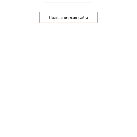
Полная версия сайта
О магазине
Частые вопросы
Гарантии
Конфиденциальность
Активация купонов
© 2005 — 2026,
Playo.ru