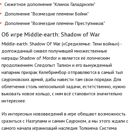
Сюжетное дополнение "Клинок Галадриэли"
Дополнение "Возмездие племени Бойни"
Дополнение "Возмездие племени Преступников"
Об игре Middle-earth: Shadow of War
Middle-earth: Shadow Of War («Средиземье: Тени войны») -
долгожданный сиквел получившей множественные
награды Shadow of Mordor и является её логическим
продолжением. Следопыт Талион и его вынужденный
напарник призрак Келебримбор отправляются в самый тыл
сауроновских армий, дабы навести там свои порядки. Для
облегчения столь непосильной задачи, естетственно, нужно
выковать новое кольцо, с ним всё становится значительно
интереснее.
Из интересных нововведений в игре обещают возможность
сразиться с Назгулами и самим Сауроном, а мы этого ждали с
самого начала игранизаций наследия Толкиена. Система