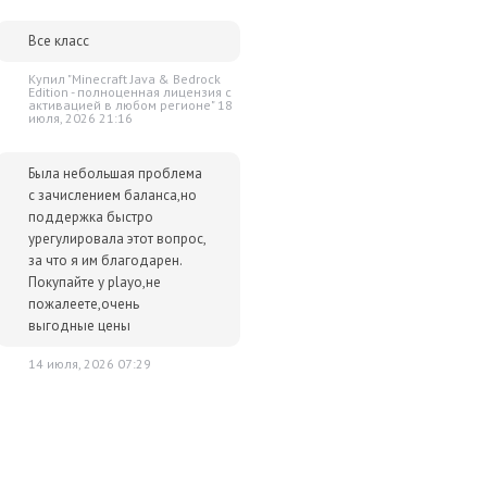
Все класс
Купил "Minecraft Java & Bedrock
Edition - полноценная лицензия c
активацией в любом регионе" 18
июля, 2026 21:16
Была небольшая проблема
с зачислением баланса,но
поддержка быстро
урегулировала этот вопрос,
за что я им благодарен.
Покупайте у playo,не
пожалеете,очень
выгодные цены
14 июля, 2026 07:29