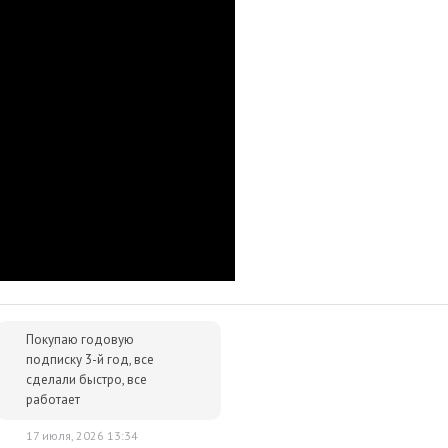
лючей и масса положительных отзывов.
р сразу после оплаты отобразится в Личном кабинете и будет
очту.
им за тем, чтобы наше предложение было действительно
 ниже - просто сообщите нам об этом.
упки для вас всегда будут дешевле розничной цены. При этом
ок.
Покупаю годовую
подписку 3-й год, все
сделали быстро, все
работает
17 июля, 2026 13:34