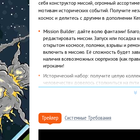
себя конструктор миссий, огромный ассортиме
мотивам исторических событий. Получите нез
космос и делитесь с другими в дополнении Ker
Mission Builder: дайте волю фантазии! Бла
редактировать миссии. Запуск или посадка к
открытом космосе, поломки, взрывы и ремо
включить в миссию. Её сложность будет зав
наличия всевозможных сюрпризов (как прави
игроками!
Исторический набор: получите целую колле
человечеству довелось столкнуться на пути
уникальных условиях Кербальской системы: 
приземлении... Возможности безграничны!
Новые детали: дополнение включает десятк
которых послужили разработки, созданные 
Трейлер
Системные Требования
доступны во всех режимах Kerbal Space Pro
Почему купить Kerbal Space P
именно в Playo?