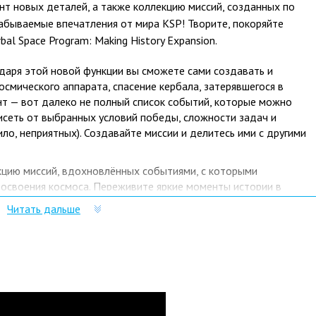
нт новых деталей, а также коллекцию миссий, созданных по
абываемые впечатления от мира KSP! Творите, покоряйте
bal Space Program: Making History Expansion.
годаря этой новой функции вы сможете сами создавать и
осмического аппарата, спасение кербала, затерявшегося в
нт — вот далеко не полный список событий, которые можно
исеть от выбранных условий победы, сложности задач и
ло, неприятных). Создавайте миссии и делитесь ими с другими
кцию миссий, вдохновлённых событиями, с которыми
 освоения космоса. Переживите яркие моменты истории в
выйдите в открытый космос, разбейтесь в лепёшку при
Читать дальше
и новых деталей, а также новые скафандры, прототипами
в эпоху космической гонки. Новые детали и скафандры
gram.
rogram: Making History Expansion нужно