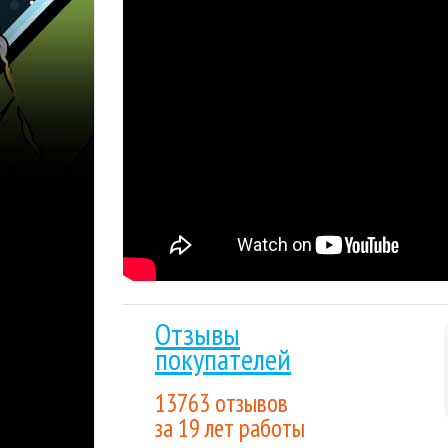
Более 15 лет
на рынке, тысячи проданных к
Мгновенная доставка
: купленный вами това
отправлен на указанную вами электронную п
Гарантия низкой цены.
Мы внимательно след
лучшим для покупателя. Если вы нашли цену
Накопительные скидки.
Все последующие пок
выгода будет расти вместе с объемом покуп
Отзывы
покупателей
13763 отзывов
за 19 лет работы