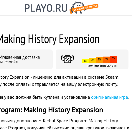
Making History Expansion
Мгновенная доставка
5%
4%
3%
на е-мейл
2%
1%
накопительные скидки
tory Expansion - лицензию для активации в системе Steam.
у после оплаты отправляется на вашу электронную почту
.
я у вас должна быть куплена и установлена
оригинальная игра
.
rogram: Making History Expansion
новым дополнением Kerbal Space Program: Making History
pace Program, получившей высокие оценки критиков, включает в