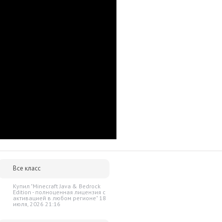
лючей и масса положительных отзывов.
р сразу после оплаты отобразится в Личном кабинете и будет
очту.
им за тем, чтобы наше предложение было действительно
 ниже - просто сообщите нам об этом.
упки для вас всегда будут дешевле розничной цены. При этом
ок.
Все класс
Купил "Minecraft Java & Bedrock
Edition - полноценная лицензия c
активацией в любом регионе" 18
июля, 2026 21:16