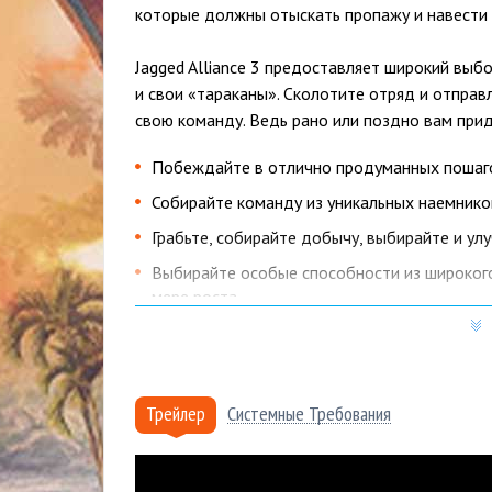
которые должны отыскать пропажу и навести 
Jagged Alliance 3 предоставляет широкий выб
и свои «тараканы». Сколотите отряд и отправ
свою команду. Ведь рано или поздно вам прид
Побеждайте в отлично продуманных пошаг
Собирайте команду из уникальных наемнико
Грабьте, собирайте добычу, выбирайте и ул
Выбирайте особые способности из широкого
мере роста
Решите судьбу Гранд-Чиена в ролевой игре
Контролируйте территорию, обучайте мест
обороняйтесь от врагов в живом и активно
Трейлер
Системные Требования
Проводите кампании с друзьями по сети в 
Почему купить Jagged Alliance