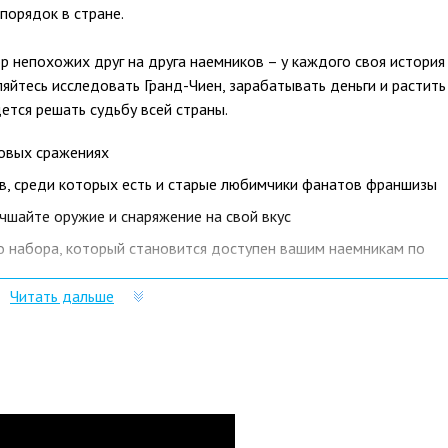
порядок в стране.
ор непохожих друг на друга наемников – у каждого своя история
ляйтесь исследовать Гранд-Чиен, зарабатывать деньги и растить
ется решать судьбу всей страны.
овых сражениях
в, среди которых есть и старые любимчики фанатов франшизы
учшайте оружие и снаряжение на свой вкус
 набора, который становится доступен вашим наемникам по
Читать дальше
 с открытым сюжетом
ных жителей, командуйте многочисленными отрядами и
м мире
кооперативном режиме
 3 нужно именно у нас?