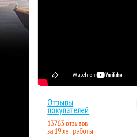
Более 15 лет
на рынке, тысячи проданных к
Мгновенная доставка
: купленный вами това
отправлен на указанную вами электронную п
Гарантия низкой цены.
Мы внимательно след
лучшим для покупателя. Если вы нашли цену
Накопительные скидки.
Все последующие пок
выгода будет расти вместе с объемом покуп
Steam
Распродажа
Стратегии
Тэги:
Отзывы
покупателей
13763 отзывов
за 19 лет работы