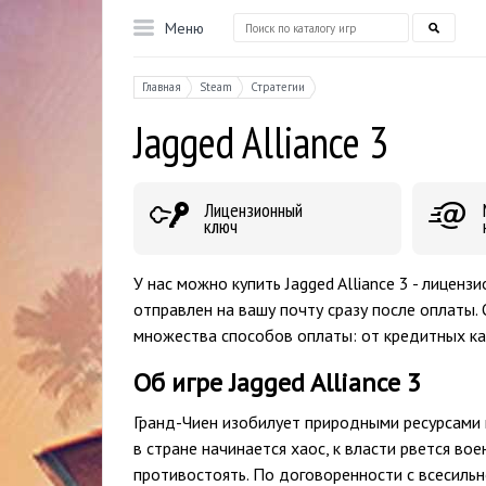
Меню
Главная
Steam
Стратегии
Jagged Alliance 3
Лицензионный
ключ
У нас можно купить Jagged Alliance 3 - лицен
отправлен на вашу почту сразу после оплаты. 
множества способов оплаты: от кредитных ка
Об игре Jagged Alliance 3
Гранд-Чиен изобилует природными ресурсами 
в стране начинается хаос, к власти рвется во
противостоять. По договоренности с всесиль