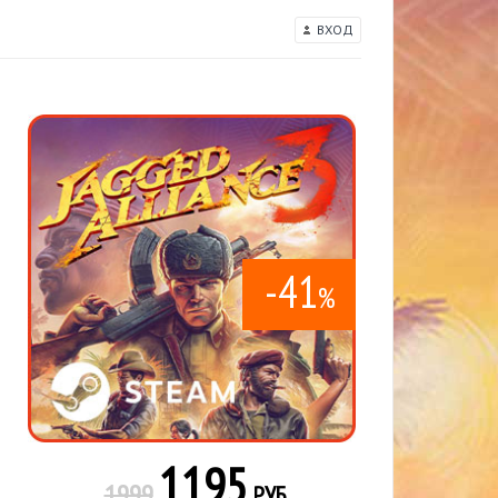
ВХОД
-41
%
1195
1999
РУБ