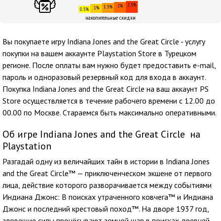
2.5%
2%
1.5%
1%
0.5%
накопительные скидки
Вы покупаете игру Indiana Jones and the Great Circle - услугу
покупки на вашем аккаунте Playstation Store в Турецком
регионе. После оплаты вам нужно будет предоставить e-mail,
пароль и одноразовый резервный код для входа в аккаунт.
Покупка Indiana Jones and the Great Circle на ваш аккаунт PS
Store осуществляется в течение рабочего времени с 12.00 до
00.00 по Москве. Стараемся быть максимально оперативными.
Об игре Indiana Jones and the Great Circle на
Playstation
Разгадай одну из величайших тайн в истории в Indiana Jones
and the Great Circle™ — приключенческом экшене от первого
лица, действие которого разворачивается между событиями
Индиана Джонс: В поисках утраченного ковчега™ и Индиана
Джонс и последний крестовый поход™. На дворе 1937 год,
зловещие силы прочёсывают земной шар в поисках древней