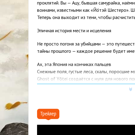
проклятий. Вы — Ацу, бывшая самурайка, наём
воинами, известными как «Йо́тэй Шестеро». Ш
Теперь она выходит из тени, чтобы расчистить
Эпичная история мести и исцеления
Не просто погоня за убийцами — это путешес
тайны прошлого — каждое решение будет име
Ах, эта Япония на кончиках пальцев
Снежные поля, густые леса, скалы, поросшие м
Ghost of Yōtei создаётся с нуля для нового п
VGC+2PlayStation+2
Кинематографический стиль и вариативность
Выбирайте визуальный и звуковой стиль, кот
Трейлер
более реалистичный Miike-режим или расслаб
Возвращение легендарного мультиплеера — L
В 2026 году в игру будет введён бесплатный 