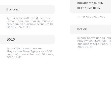
пожалеете,очень
выгодные цены
Все класс
14 июля, 2026 07:29
Купил "Minecraft Java & Bedrock
Edition - полноценная лицензия c
активацией в любом регионе" 18
июля, 2026 21:16
Все ок
Купил "Карта пополнен
10/10
Playstation Store Турци
лир (работает в России)
2026 18:41
Купил "Карта пополнения
Playstation Store Турция на 4000
лир (работает в России)" 07 июля,
2026 18:42