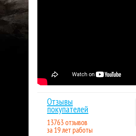
героев, выживание и столкновения с демонич
Игры Playstation Турция
Тэги:
Отзывы
покупателей
13763 отзывов
за 19 лет работы