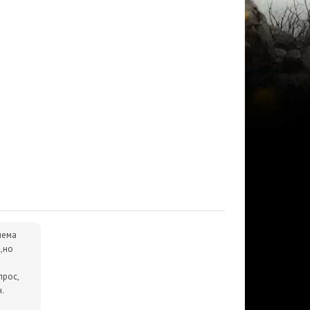
лема
,но
прос,
.