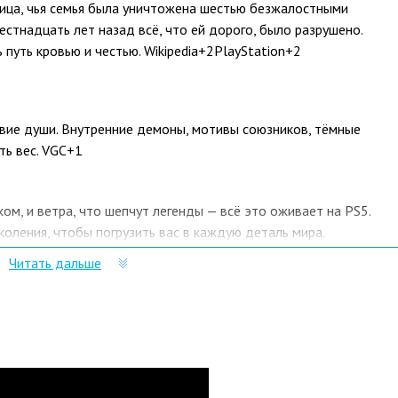
ница, чья семья была уничтожена шестью безжалостными
естнадцать лет назад всё, что ей дорого, было разрушено.
 путь кровью и честью. Wikipedia+2PlayStation+2
твие души. Внутренние демоны, мотивы союзников, тёмные
ть вес. VGC+1
хом, и ветра, что шепчут легенды — всё это оживает на PS5.
околения, чтобы погрузить вас в каждую деталь мира.
Читать дальше
 ощущений
орый подойдёт вам: будь то суровый монохром Kurosawa-режим
ляющий Watanabe-режим с лоу-фай мотивами. The Verge
egends
кооперативный режим Legends — от четырех игроков, классы