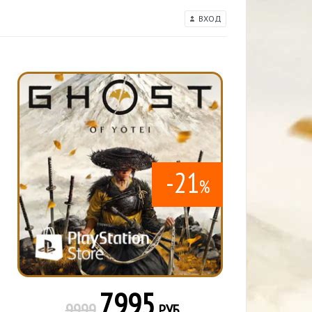
ВХОД
-21
%
7995
9999
РУБ