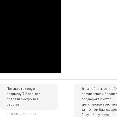
ескими версиями «Йотэй Шестерки».
Покупаю годовую
Была небольшая проб
подписку 3-й год, все
с зачислением баланса
сделали быстро, все
поддержка быстро
работает
урегулировала этот во
за что я им благодарен
17 июля, 2026 13:34
Покупайте у playo,не