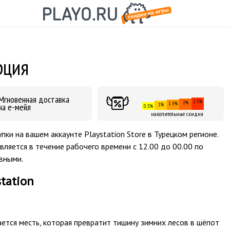
рция
Мгновенная доставка
2.5%
2%
1.5%
на е-мейл
1%
0.5%
накопительные скидки
купки на вашем аккаунте Playstation Store в Турецком регионе.
вляется в течение рабочего времени с 12.00 до 00.00 по
ивными.
station
ается месть, которая превратит тишину зимних лесов в шёпот