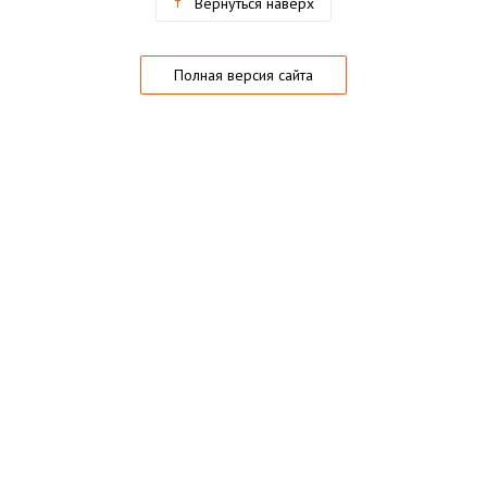
Вернуться наверх
Полная версия сайта
О магазине
Частые вопросы
Гарантии
Конфиденциальность
Активация купонов
© 2005 — 2026,
Playo.ru