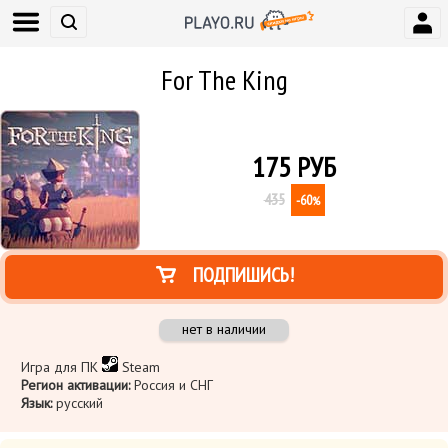
For The King
175
РУБ
435
-60
%
ПОДПИШИСЬ!
нет в наличии
Игра для ПК
Steam
Регион активации:
Россия и СНГ
Язык:
русский