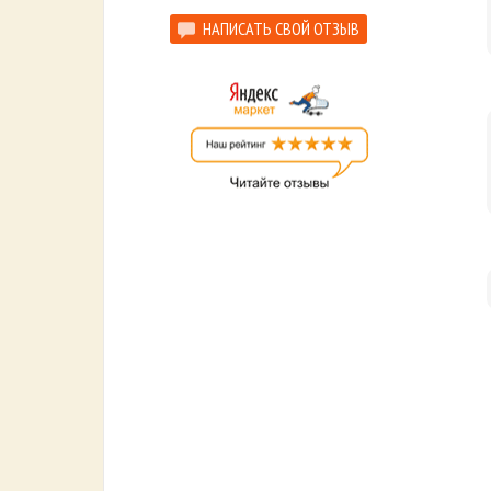
НАПИСАТЬ СВОЙ ОТЗЫВ