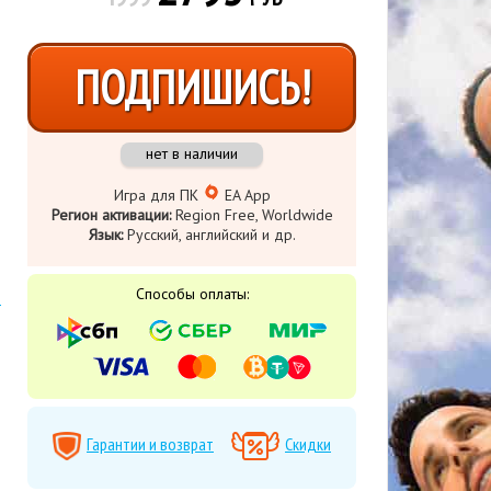
ПОДПИШИСЬ!
нет в наличии
Игра для ПК
EA App
Регион активации:
Region Free, Worldwide
Язык:
Русский, английский и др.
Способы оплаты:
Гарантии и возврат
Скидки