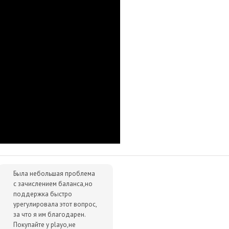
именно в Playo?
лючей и масса положительных отзывов.
р сразу после оплаты отобразится в Личном кабинете и будет
очту.
им за тем, чтобы наше предложение было действительно
 ниже - просто сообщите нам об этом.
упки для вас всегда будут дешевле розничной цены. При этом
ок.
ьтиплеер
Спортивные игры
Футбол
Была небольшая проблема
с зачислением баланса,но
поддержка быстро
урегулировала этот вопрос,
за что я им благодарен.
Покупайте у playo,не