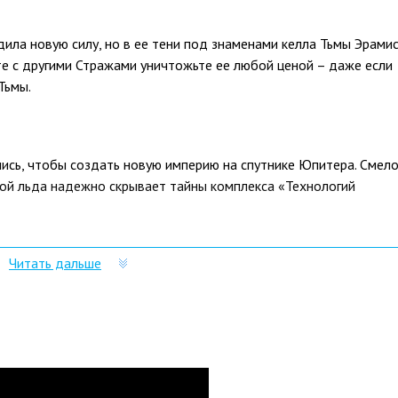
ла новую силу, но в ее тени под знаменами келла Тьмы Эрами
е с другими Стражами уничтожьте ее любой ценой – даже если
Тьмы.
ись, чтобы создать новую империю на спутнике Юпитера. Смел
лой льда надежно скрывает тайны комплекса «Технологий
Читать дальше
инственной силы – Стазиса.
Пустоты и новую темную стихию, чтобы перехватить инициативу
ей. Титаны, варлоки и охотники используют Стазис по-разному:
олей Стазиса, другие обволакивают противника темной силой,