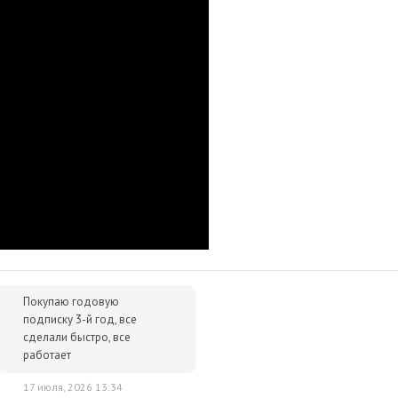
ерзлый могильник Золотого века, сокровища которого давно
мы. Но вас не проведешь. Где-то под руинами хранятся
нает, что еще там можно найти? Пора вырвать передовые
 пустоши Европы.
оего часа Склеп Глубокого камня. Вот уже десятки лет никто
 боевая группа осторожно сближается с целью. Оружие
ствие.
ght нужно именно в Playo?
Покупаю годовую
лючей и масса положительных отзывов.
подписку 3-й год, все
сделали быстро, все
р сразу после оплаты отобразится в Личном кабинете и будет
работает
очту.
17 июля, 2026 13:34
им за тем, чтобы наше предложение было действительно