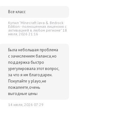
 ниже - просто сообщите нам об этом.
Все класс
упки для вас всегда будут дешевле розничной цены. При этом
ок.
Купил "Minecraft Java & Bedrock
Edition - полноценная лицензия c
активацией в любом регионе" 18
июля, 2026 21:16
Была небольшая проблема
с зачислением баланса,но
поддержка быстро
урегулировала этот вопрос,
за что я им благодарен.
Покупайте у playo,не
пожалеете,очень
выгодные цены
14 июля, 2026 07:29