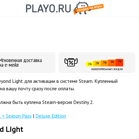
Мгновенная доставка
5%
4%
3%
на е-мейл
2%
1%
накопительные скидки
eyond Light для активации в системе Steam. Купленный
 на вашу почту сразу после оплаты.
лжна быть куплена Steam-версия Destiny 2.
t + Season Pass
|
Deluxe Edition
d Light