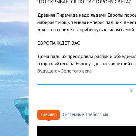
ЧТО СКРЫВАЕТСЯ ПО ТУ СТОРОНУ СВЕТА?
Древняя Пирамида надо льдами Европы породи
набирает мощь темная империя падших. Вмест
для этого придется прибегнуть к силам самой 
ЕВРОПА ЖДЕТ ВАС
Дома падших преодолели распри и объединил
отправляйтесь на Европу, где тысячелетний с
будущего» Золотого века.
ПОВЕЛЕВАЙТЕ ТЬМОЙ
Появление новой угрозы возвестило приход та
Стражи используют энергию Молнии, Солнца, 
в битве с помощью эпических суперспособност
Трейлер
Системные Требования
одни замедляют движения врагов с помощью п
чтобы потом разбить его вдребезги.