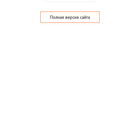
Полная версия сайта
О магазине
Частые вопросы
Гарантии
Конфиденциальность
Активация купонов
© 2005 — 2026,
Playo.ru