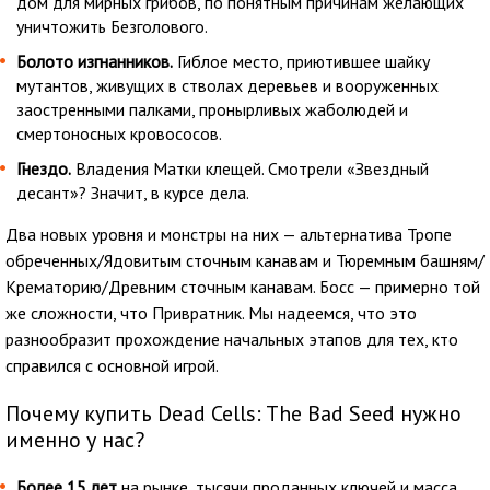
дом для мирных грибов, по понятным причинам желающих
уничтожить Безголового.
Болото изгнанников.
Гиблое место, приютившее шайку
мутантов, живущих в стволах деревьев и вооруженных
заостренными палками, пронырливых жаболюдей и
смертоносных кровососов.
Гнездо.
Владения Матки клещей. Смотрели «Звездный
десант»? Значит, в курсе дела.
Два новых уровня и монстры на них — альтернатива Тропе
обреченных/Ядовитым сточным канавам и Тюремным башням/
Крематорию/Древним сточным канавам. Босс — примерно той
же сложности, что Привратник. Мы надеемся, что это
разнообразит прохождение начальных этапов для тех, кто
справился с основной игрой.
Почему купить Dead Cells: The Bad Seed нужно
именно у нас?
Более 15 лет
на рынке, тысячи проданных ключей и масса