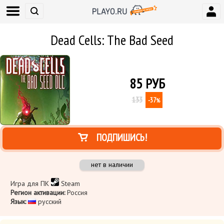
Dead Cells: The Bad Seed
85
РУБ
133
-37
%
ПОДПИШИСЬ!
нет в наличии
Игра для ПК
Steam
Регион активации:
Россия
Язык:
русский