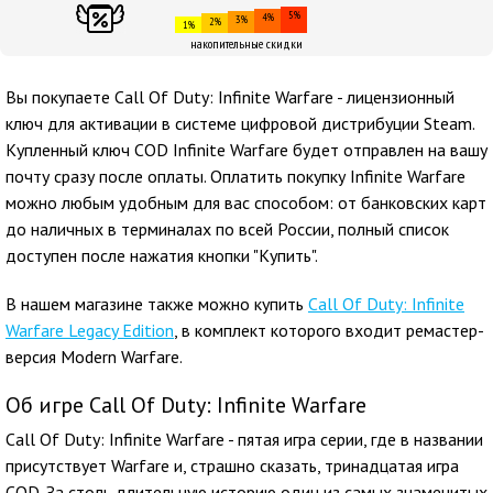
5%
4%
3%
2%
1%
накопительные скидки
Вы покупаете Call Of Duty: Infinite Warfare - лицензионный
ключ для активации в системе цифровой дистрибуции Steam.
Купленный ключ COD Infinite Warfare будет отправлен на вашу
почту сразу после оплаты. Оплатить покупку Infinite Warfare
можно любым удобным для вас способом: от банковских карт
до наличных в терминалах по всей России, полный список
доступен после нажатия кнопки "Купить".
В нашем магазине также можно купить
Call Of Duty: Infinite
Warfare Legacy Edition
, в комплект которого входит ремастер-
версия Modern Warfare.
Об игре Call Of Duty: Infinite Warfare
Call Of Duty: Infinite Warfare - пятая игра серии, где в названии
присутствует Warfare и, страшно сказать, тринадцатая игра
COD. За столь длительную историю один из самых знаменитых