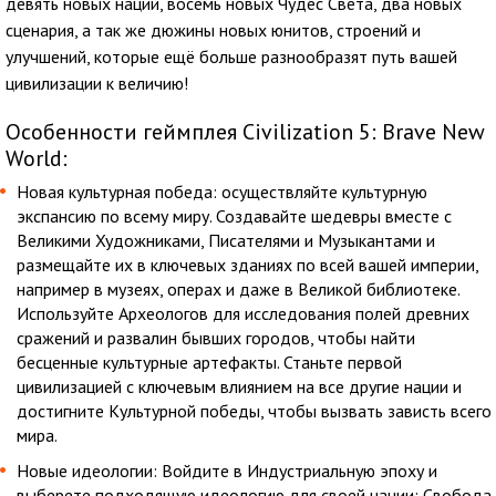
девять новых наций, восемь новых Чудес Света, два новых
сценария, а так же дюжины новых юнитов, строений и
улучшений, которые ещё больше разнообразят путь вашей
цивилизации к величию!
Особенности геймплея Civilization 5: Brave New
World:
Новая культурная победа: осуществляйте культурную
экспансию по всему миру. Создавайте шедевры вместе с
Великими Художниками, Писателями и Музыкантами и
размещайте их в ключевых зданиях по всей вашей империи,
например в музеях, операх и даже в Великой библиотеке.
Используйте Археологов для исследования полей древних
сражений и развалин бывших городов, чтобы найти
бесценные культурные артефакты. Станьте первой
цивилизацией с ключевым влиянием на все другие нации и
достигните Культурной победы, чтобы вызвать зависть всего
мира.
Новые идеологии: Войдите в Индустриальную эпоху и
выберете подходящую идеологию для своей нации: Свобода,