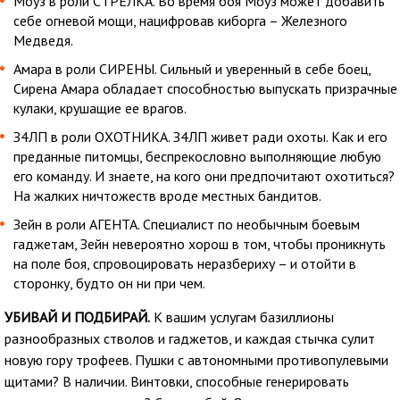
Моуз в роли СТРЕЛКА. Во время боя Моуз может добавить
себе огневой мощи, нацифровав киборга – Железного
Медведя.
Амара в роли СИРЕНЫ. Сильный и уверенный в себе боец,
Сирена Амара обладает способностью выпускать призрачные
кулаки, крушащие ее врагов.
З4ЛП в роли ОХОТНИКА. З4ЛП живет ради охоты. Как и его
преданные питомцы, беспрекословно выполняющие любую
его команду. И знаете, на кого они предпочитают охотиться?
На жалких ничтожеств вроде местных бандитов.
Зейн в роли АГЕНТА. Специалист по необычным боевым
гаджетам, Зейн невероятно хорош в том, чтобы проникнуть
на поле боя, спровоцировать неразбериху – и отойти в
сторонку, будто он ни при чем.
УБИВАЙ И ПОДБИРАЙ.
К вашим услугам базиллионы
разнообразных стволов и гаджетов, и каждая стычка сулит
новую гору трофеев. Пушки с автономными противопулевыми
щитами? В наличии. Винтовки, способные генерировать