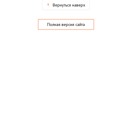
Вернуться наверх
Полная версия сайта
О магазине
Частые вопросы
Гарантии
Конфиденциальность
Активация купонов