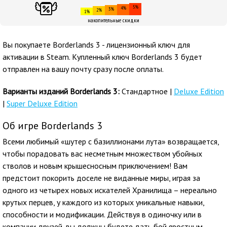
5%
4%
3%
2%
1%
накопительные скидки
Вы покупаете
Borderlands 3 - лицензионный ключ для
активации в Steam. Купленный ключ Borderlands 3 будет
отправлен на вашу почту сразу после оплаты.
Варианты изданий Borderlands 3:
Стандартное |
Deluxe Edition
|
Super Deluxe Edition
Об игре Borderlands 3
Всеми любимый «шутер с базиллионами лута» возвращается,
чтобы порадовать вас несметным множеством убойных
стволов и новым крышесносным приключением! Вам
предстоит покорить доселе не виданные миры, играя за
одного из четырех новых искателей Хранилища – нереально
крутых перцев, у каждого из которых уникальные навыки,
способности и модификации. Действуя в одиночку или в
компании друзей, вы должны будете дать бой яростным