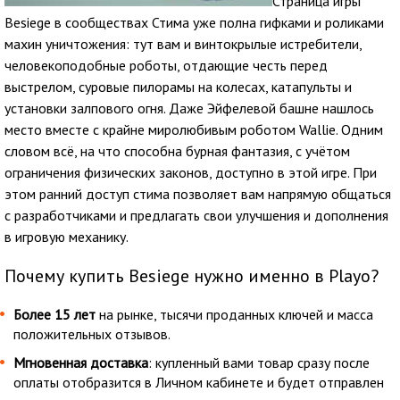
Страница игры
Besiege в сообществах Стима уже полна гифками и роликами
махин уничтожения: тут вам и винтокрылые истребители,
человекоподобные роботы, отдающие честь перед
выстрелом, суровые пилорамы на колесах, катапульты и
установки залпового огня. Даже Эйфелевой башне нашлось
место вместе с крайне миролюбивым роботом Wallie. Одним
словом всё, на что способна бурная фантазия, с учётом
ограничения физических законов, доступно в этой игре. При
этом ранний доступ стима позволяет вам напрямую общаться
с разработчиками и предлагать свои улучшения и дополнения
в игровую механику.
Почему купить Besiege нужно именно в Playo?
Более 15 лет
на рынке, тысячи проданных ключей и масса
положительных отзывов.
Мгновенная доставка
: купленный вами товар сразу после
оплаты отобразится в Личном кабинете и будет отправлен