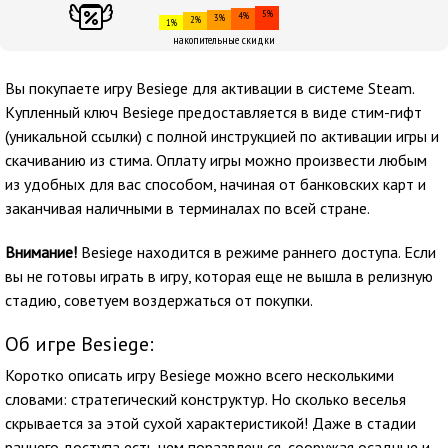
5%
4%
3%
2%
1%
накопительные скидки
Вы покупаете игру Besiege для активации в системе Steam.
Купленный ключ Besiege предоставляется в виде стим-гифт
(уникальной ссылки) с полной инструкцией по активации игры и
скачиванию из стима. Оплату игры можно произвести любым
из удобных для вас способом, начиная от банковских карт и
заканчивая наличными в терминалах по всей стране.
Внимание!
Besiege находится в режиме раннего доступа. Если
вы не готовы играть в игру, которая еще не вышла в релизную
стадию, советуем воздержаться от покупки.
Об игре Besiege:
Коротко описать игру Besiege можно всего несколькими
словами: стратегический конструктур. Но сколько веселья
скрывается за этой сухой характеристикой! Даже в стадии
раннего доступа есть чем поразвлечься, сооружая осадные и