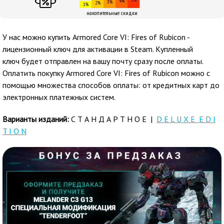
4%
3%
2%
1%
накопительные скидки
У нас можно купить Armored Core VI: Fires of Rubicon -
лицензионный ключ для активации в Steam. Купленный
ключ будет отправлен на вашу почту сразу после оплаты.
Оплатить покупку Armored Core VI: Fires of Rubicon можно с
помощью множества способов оплаты: от кредитных карт до
электронных платежных систем.
Варианты изданий:
С Т А Н Д А Р Т Н О Е |
D E L U X E E D I
T I O N