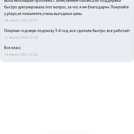
Была небольшая проблема с зачислением баланса,но поддержка
быстро урегулировала этот вопрос, за что я им благодарен. Покупайте
у playo,не пожалеете,очень выгодные цены
14 июля, 2026 07:29
Покупаю годовую подписку 3-й год, все сделали быстро, все работает
17 июля, 2026 13:34
Все класс
18 июля, 2026 21:16