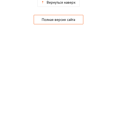
Вернуться наверх
Полная версия сайта
О магазине
Частые вопросы
Гарантии
Конфиденциальность
Активация купонов