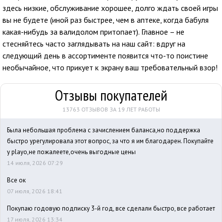
здесь низкие, обслуживание хорошее, долго ждать своей игры
вы не будете (иной раз быстрее, чем в аптеке, когда бабуля
какая-нибудь за валидолом притопает). Главное – не
стесняйтесь часто заглядывать на наш сайт: вдруг на
следующий день в ассортименте появится что-то поистине
необычайное, что прикует к экрану ваш требовательный взор!
Отзывы покупателей
13763 ОТЗЫВОВ ЗА 19 ЛЕТ РАБОТЫ
Была небольшая проблема с зачислением баланса,но поддержка
быстро урегулировала этот вопрос, за что я им благодарен. Покупайте
у playo,не пожалеете,очень выгодные цены
14 июля, 2026 07:29
Все ок
07 июля, 2026 18:41
Покупаю годовую подписку 3-й год, все сделали быстро, все работает
17 июля, 2026 13:34