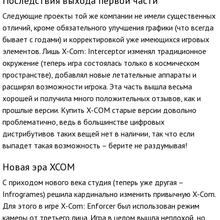
Последствия выхода первой части
Следующие проекты той же компании не имели существенных
отличий, кроме обязательного улучшения графики (что всегда
бывает с годами) и корректировкой уже имеющихся игровых
элементов. Лишь X-Com: Interceptor изменял традиционное
окружение (теперь игра состоялась только в космическом
пространстве), добавлял новые летательные аппараты и
расширял возможности игрока. Эта часть вышла весьма
хорошей и получила много положительных отзывов, как и
прошлые версии. Купить X-COM старые версии довольно
проблематично, ведь в большинстве цифровых
дистрибутивов таких вещей нет в наличии, так что если
выпадет такая возможность – берите не раздумывая!
Новая эра XCOM
С приходом нового века студия (теперь уже другая –
Infrogrames) решила кардинально изменить привычную X-Com.
Для этого в игре X-Com: Enforcer был использован режим
камеры от третьего лица. Игра в целом вышла неплохой, но