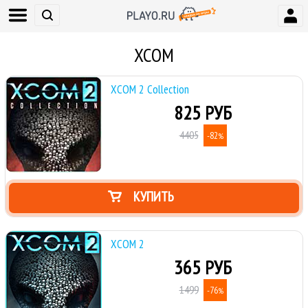
XCOM
XCOM 2 Collection
825 РУБ
4405
-82
%
КУПИТЬ
XCOM 2
365 РУБ
1499
-76
%