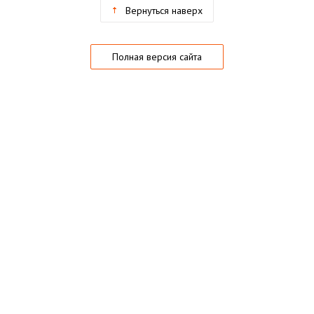
Вернуться наверх
Полная версия сайта
О магазине
Частые вопросы
Гарантии
Конфиденциальность
Активация купонов