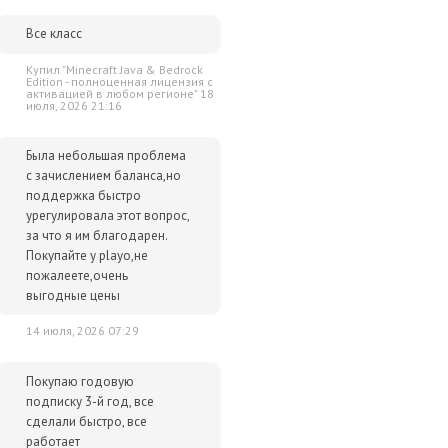
Все класс
Купил "Minecraft Java & Bedrock
Edition - полноценная лицензия c
активацией в любом регионе" 18
июля, 2026 21:16
Была небольшая проблема
с зачислением баланса,но
поддержка быстро
урегулировала этот вопрос,
за что я им благодарен.
Покупайте у playo,не
пожалеете,очень
выгодные цены
14 июля, 2026 07:29
Покупаю годовую
подписку 3-й год, все
сделали быстро, все
работает