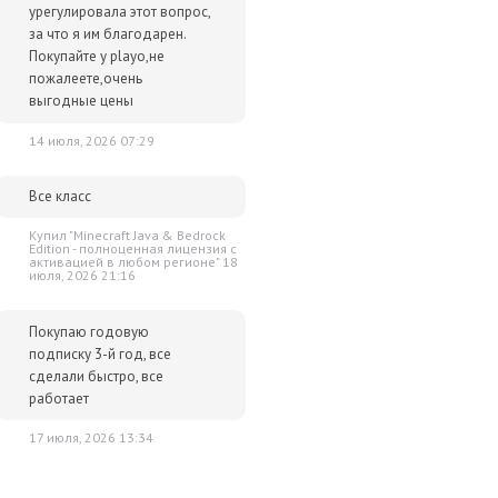
урегулировала этот вопрос,
за что я им благодарен.
Покупайте у playo,не
пожалеете,очень
выгодные цены
14 июля, 2026 07:29
Все класс
Купил "Minecraft Java & Bedrock
Edition - полноценная лицензия c
активацией в любом регионе" 18
июля, 2026 21:16
Покупаю годовую
подписку 3-й год, все
сделали быстро, все
работает
17 июля, 2026 13:34