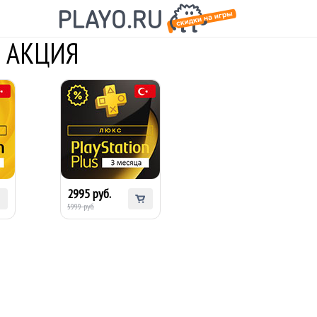
ия АКЦИЯ
3
PS Plus DELUXE на 3
месяца (Турция) -
Январская Скидка
2995 руб.
5999 руб.