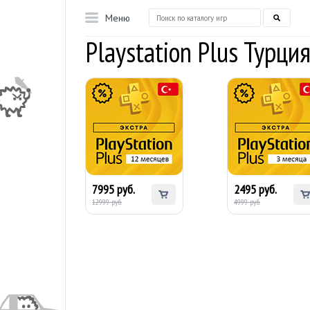
Меню
Playstation Plus Турц
PS Plus EXTRA на 12
PS Plus EXTRA на 
месяцев (Турция) -
месяца (Турция) -
Январская Скидка
Январская Скидка
7995 руб.
2495 руб.
12999 руб.
4999 руб.