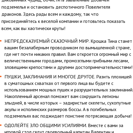
подземелья и остановить деспотичного Повелителя
драконов. Здесь рады всем и каждому, так что
присоединяйтесь к веселой компании и готовьтесь показать
всем, как вы хаотически круты!
НЕПРЕДСКАЗУЕМЫЙ СКАЗОЧНЫЙ МИР. Крошка Тина станет
вашим безалаберным проводником по вымышленной стране,
где нет почти никаких правил. Вам откроется огромный мир с
величественными городами, промозглыми грибными лесами,
зловещими крепостями и другими достопримечательностями!
ПУШКИ, ЗАКЛИНАНИЯ И МНОГОЕ ДРУГОЕ. Разить плохишей
в суматошных схватках от первого лица вы будете с
использованием мощных пушек и разрушительных заклинаний.
Накопленный арсенал поможет вам сокрушить легионы
злыдней, в числе которых – задиристые скелеты, сухопутные
акулы и исполинских размеров боссы. А в погибельных
подземельях вас поджидает поистине потрясающая добыча!
ОДОЛЕЙТЕ ЗЛО ОБЩИМИ УСИЛИЯМИ. Вместе с вами за
игровой стол сядут своевольный капитан Валентин и