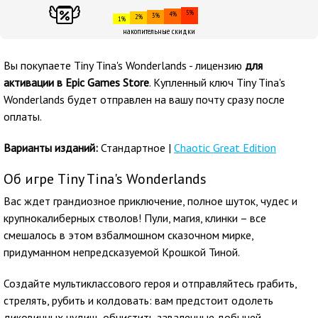
5%
4%
3%
2%
1%
накопительные скидки
Вы покупаете
Tiny Tina's Wonderlands - лицензию
для
активации в Epic Games Store
. Купленный ключ Tiny Tina's
Wonderlands будет отправлен на вашу почту сразу после
оплаты.
Варианты изданий:
Стандартное |
Chaotic Great Edition
Об игре Tiny Tina's Wonderlands
Вас ждет грандиозное приключение, полное шуток, чудес и
крупнокалиберных стволов! Пули, магия, клинки – все
смешалось в этом взбалмошном сказочном мирке,
придуманном непредсказуемой Крошкой Тиной.
Создайте мультиклассового героя и отправляйтесь грабить,
стрелять, рубить и колдовать: вам предстоит одолеть
диковинных чудищ, обчистить заваленные добычей