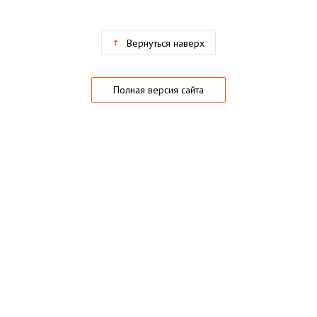
Вернуться наверх
Полная версия сайта
О магазине
Частые вопросы
Гарантии
Конфиденциальность
Активация купонов